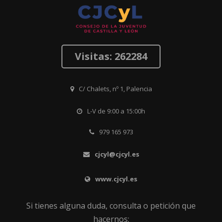
Visitas: 262284
C/ Chalets, nº 1, Palencia
L-V de 9:00 a 15:00h
979 165 973
cjcyl@cjcyl.es
www.cjcyl.es
Si tienes alguna duda, consulta o petición que
hacernos: