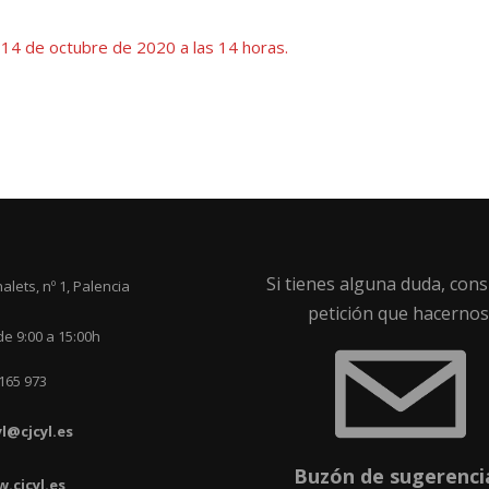
día 14 de octubre de 2020 a las 14 horas.
Si tienes alguna duda, cons
alets, nº 1, Palencia
petición que hacernos
de 9:00 a 15:00h
165 973
yl@cjcyl.es
Buzón de sugerenci
.cjcyl.es