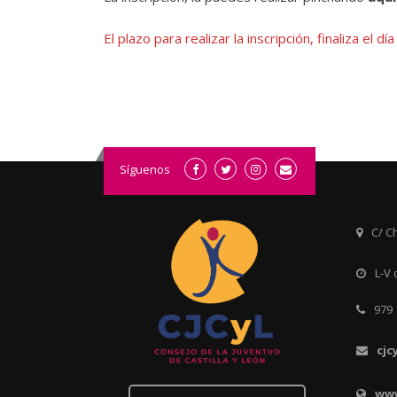
El plazo para realizar la inscripción, finaliza el 
Síguenos
C/ Ch
L-V 
979 
cjc
www