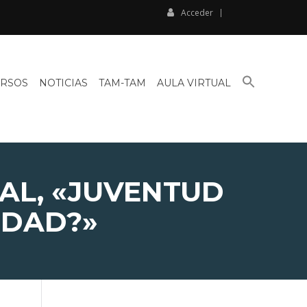
Acceder
BUSCAR:
RSOS
NOTICIAS
TAM-TAM
AULA VIRTUAL
BOTÓN DE BÚSQU
AL, «JUVENTUD
IDAD?»