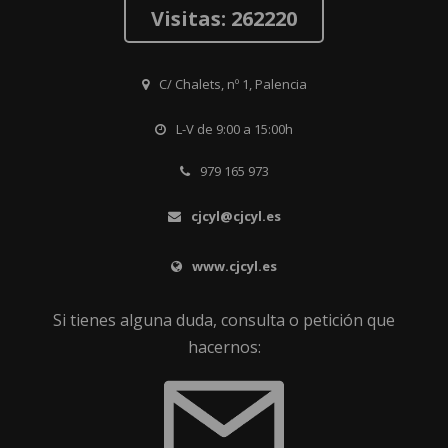
Visitas: 262220
C/ Chalets, nº 1, Palencia
L-V de 9:00 a 15:00h
979 165 973
cjcyl@cjcyl.es
www.cjcyl.es
Si tienes alguna duda, consulta o petición que
hacernos: