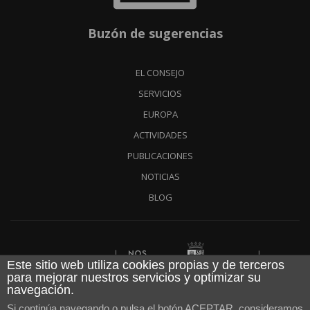
Buzón de sugerencias
EL CONSEJO
SERVICIOS
EUROPA
ACTIVIDADES
PUBLICACIONES
NOTICIAS
BLOG
Financiado por
Este sitio web utiliza cookies propias y de terceros
para mejorar nuestros servicios y optimizar su
navegación.
Aviso legal
|
Política de cookies
|
Política de privacidad
|
Si continúa navegando o pulsa el botón ACEPTAR, consideramos