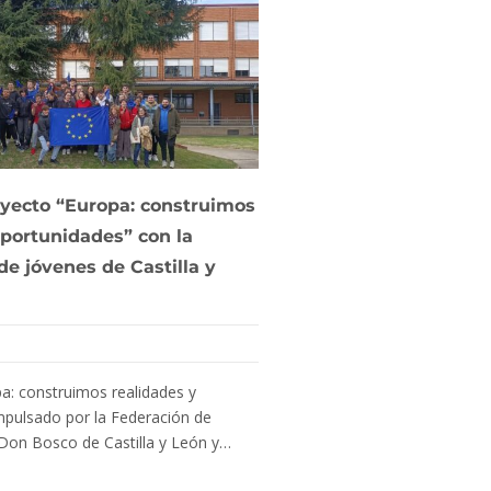
royecto “Europa: construimos
8M: Concurso de Dibu
oportunidades” con la
24 febrero 2026
de jóvenes de Castilla y
El Consejo de la Juventud de
colaboración con la Direcci
la…
pa: construimos realidades y
LEER MÁS
mpulsado por la Federación de
 Don Bosco de Castilla y León y…