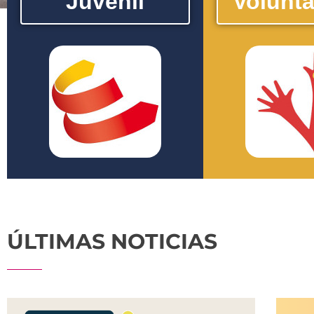
Juvenil
Volunta
El programa de Garantía Juvenil
El programa de Vol
pretende ser una herramienta que
dirigido a jóvenes en
facilita la entrada al mercado laboral
que tengan inquietud 
de jóvenes mayores de 16 años y
proyectos que reali
menores de 30 que han finalizado sus
entidades de vo
estudios o cursos de formación y/o
asociaciones y ONG
que no tengan trabajo.
progra
ÚLTIMAS NOTICIAS