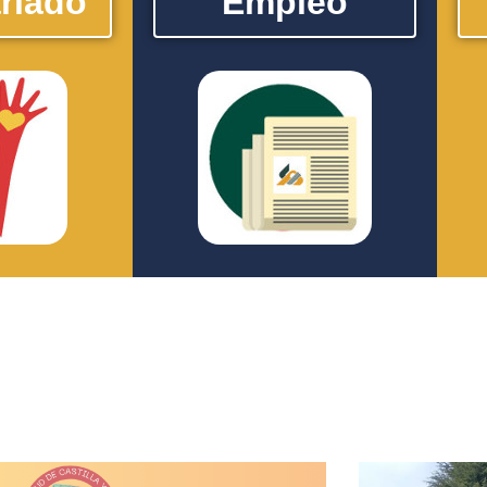
riado
Empleo
untariado está
El Boletín de Empleo es un medio,
El A
tre 18 y 30 años
elaborado en formato digital, donde
es
por colaborar en
se publican ofertas de trabajo que se
p
zan diferentes
actualizan semanalmente con el fin de
col
luntariado,
apoyar y dar un mejor servicio de
cubr
S adheridas al
información en la búsqueda de
a
ma.
empleo.