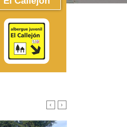
El Callejón
lbergue Juvenil "El Callejón" es un
pacio diseñado y abierto para la
articipación de asociaciones y
ectivos organizados, idóneo para
ir las necesidades de formación y
lojamiento de l@s jóvenes y del
asociacionismo en general.