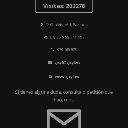
Visitas: 262278
C/ Chalets, nº 1, Palencia
L-V de 9:00 a 15:00h
979 165 973
cjcyl@cjcyl.es
www.cjcyl.es
Si tienes alguna duda, consulta o petición que
hacernos: