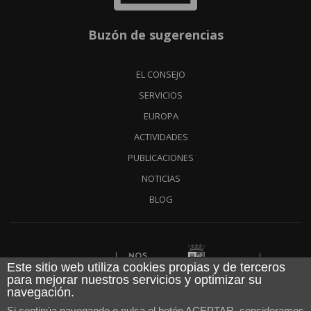
Buzón de sugerencias
EL CONSEJO
SERVICIOS
EUROPA
ACTIVIDADES
PUBLICACIONES
NOTICIAS
BLOG
Financiado por
Este sitio web utiliza cookies propias y de terceros
para mejorar nuestros servicios y optimizar su
navegación.
Aviso legal
|
Política de cookies
|
Política de privacidad
|
Si continúa navegando o pulsa el botón ACEPTAR, consideramos