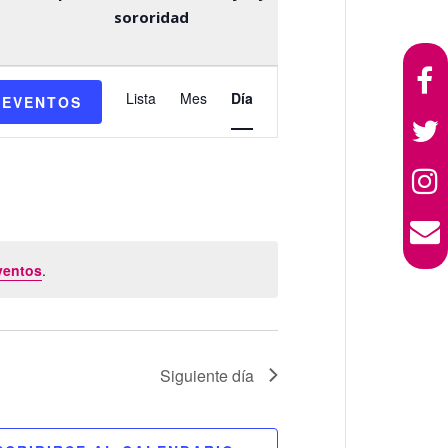
sororidad
Navegación
Lista
Mes
Día
 EVENTOS
de
vistas
de
Evento
ventos
.
Siguiente día