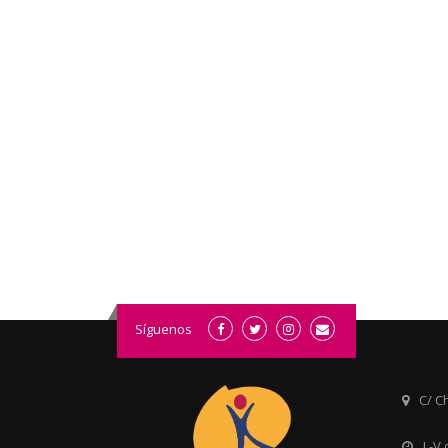
Síguenos
C/ Ch
L-V 