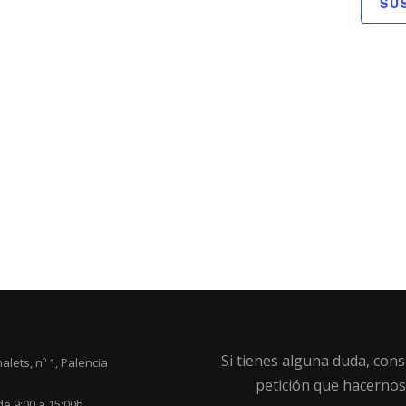
SU
Si tienes alguna duda, cons
alets, nº 1, Palencia
petición que hacernos
de 9:00 a 15:00h