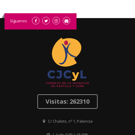
Síguenos
Visitas: 262310
C/ Chalets, nº 1, Palencia
L-V de 9:00 a 15:00h