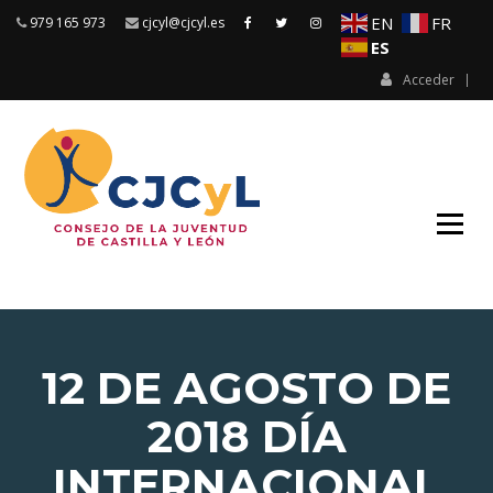
Saltar
EN
FR
979 165 973
cjcyl@cjcyl.es
al
ES
contenido
Acceder
Consejo Juventud CyL
CONSEJO
JUVENTUD
CYL
12 DE AGOSTO DE
2018 DÍA
INTERNACIONAL