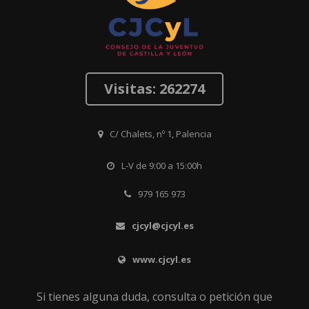
Visitas: 262274
C/ Chalets, nº 1, Palencia
L-V de 9:00 a 15:00h
979 165 973
cjcyl@cjcyl.es
www.cjcyl.es
Si tienes alguna duda, consulta o petición que