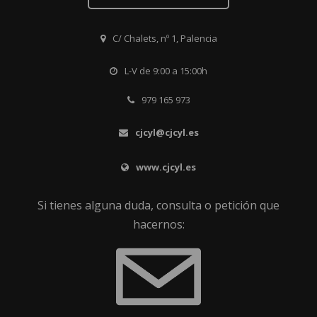
C/ Chalets, nº 1, Palencia
L-V de 9:00 a 15:00h
979 165 973
cjcyl@cjcyl.es
www.cjcyl.es
Si tienes alguna duda, consulta o petición que
hacernos: