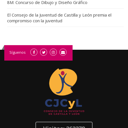
8M: Concurso de Dibujo y Diseño Gráfico
El Consejo de la Juventud de Castilla y León premia el
compromiso con la juventud
Síguenos