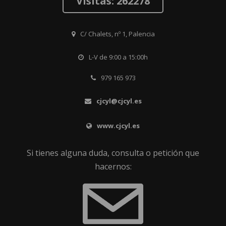
Visitas: 262278
C/ Chalets, nº 1, Palencia
L-V de 9:00 a 15:00h
979 165 973
cjcyl@cjcyl.es
www.cjcyl.es
Si tienes alguna duda, consulta o petición que
hacernos: