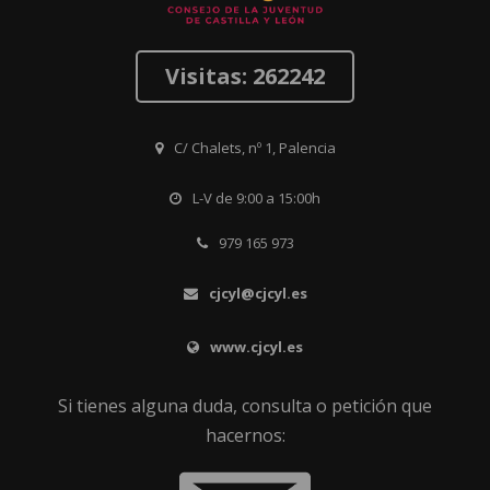
Visitas: 262242
C/ Chalets, nº 1, Palencia
L-V de 9:00 a 15:00h
979 165 973
cjcyl@cjcyl.es
www.cjcyl.es
Si tienes alguna duda, consulta o petición que
hacernos: