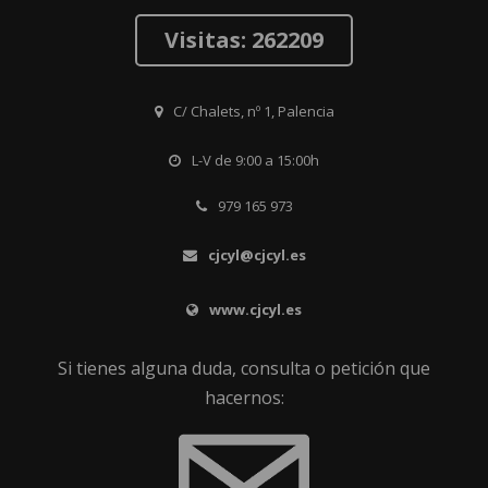
Visitas: 262209
C/ Chalets, nº 1, Palencia
L-V de 9:00 a 15:00h
979 165 973
cjcyl@cjcyl.es
www.cjcyl.es
Si tienes alguna duda, consulta o petición que
hacernos: