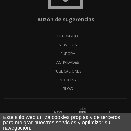
Buzón de sugerencias
EL CONSEJO
SERVICIOS
EUROPA
ACTIVIDADES
PUBLICACIONES
NOTICIAS
BLOG
Financiado por
Este sitio web utiliza cookies propias y de terceros
para mejorar nuestros servicios y optimizar su
navegación.
Aviso legal
|
Política de cookies
|
Política de privacidad
|