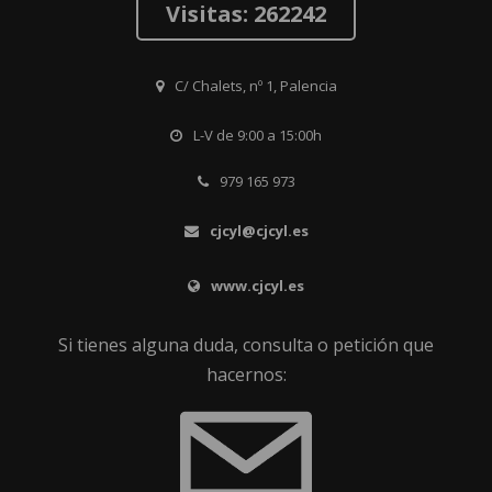
Visitas: 262242
C/ Chalets, nº 1, Palencia
L-V de 9:00 a 15:00h
979 165 973
cjcyl@cjcyl.es
www.cjcyl.es
Si tienes alguna duda, consulta o petición que
hacernos: