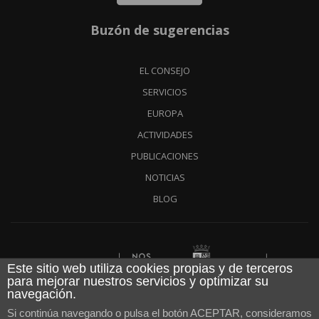
Buzón de sugerencias
EL CONSEJO
SERVICIOS
EUROPA
ACTIVIDADES
PUBLICACIONES
NOTICIAS
BLOG
Financiado por
Este sitio web utiliza cookies propias y de terceros
para mejorar nuestros servicios y optimizar su
navegación.
Aviso legal
|
Política de cookies
|
Política de privacidad
|
Si continúa navegando o pulsa el botón ACEPTAR, consideramos