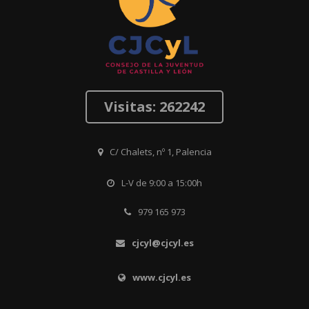
Visitas: 262242
C/ Chalets, nº 1, Palencia
L-V de 9:00 a 15:00h
979 165 973
cjcyl@cjcyl.es
www.cjcyl.es